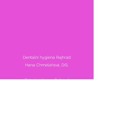
Dentální hygiena Rajhrad
Hana Chmelařová, DiS.
Zubní ordinace Rajhrad
MUDr. Libuše Turečková
Masarykova 544,
664 61 Rajhrad
info@dhchmelarova.cz
Mob.:
+420 731 236 309